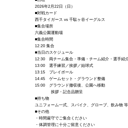
2026年2月22日（日）
■対戦カード
西千タイガース vs 千駄ヶ谷イーグルス
■集合場所
六義公園運動場
■集合時間
12:20 集合
■当日のスケジュール
12:30 両チーム集合・準備・チーム紹介・選手紹介
13:00 選手練習／挨拶／始球式
13:15 プレイボール
14:45 ゲームセット・グラウンド整備
15:00 グラウンド撤収後、公園へ移動
挨拶・記念品贈呈
■持ち物
ユニフォーム一式、スパイク、グローブ、飲み物 等
■その他
・時間厳守でご集合ください
・体調管理に十分ご留意ください