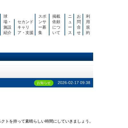
球
スポ
掲載
ニ
お
利
場・
セカンド
ンサ
依頼
ュ
問
用
施設
キャリ
ー募
につ
ー
合
規
紹介
ア・支援
集
いて
ス
せ
約
2026-02-17 09:38
お知らせ
ペクトを持って素晴らしい時間にしていきましょう。