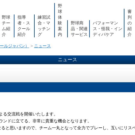
野
球
審
野球
指導
練習試
体
判
チー
者・ス
合・マ
験
野球商
パフォーマン
の
ム紹
クール
ッチン
案
品・関連
ス・怪我・イン
紹
介
紹介
グ
内
サービス
ディバケア
介
スボールジャパン）
>
ニュース
ニュース
よる交流戦を開催いたします。
ウンドに立てる、非常に貴重な機会となります。
なると思いますので、チーム一丸となって全力でプレーし、互いにリス