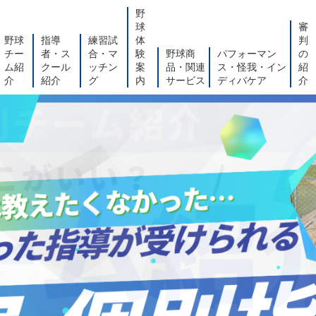
野
球
審
野球
指導
練習試
体
判
チー
者・ス
合・マ
験
野球商
パフォーマン
の
ム紹
クール
ッチン
案
品・関連
ス・怪我・イン
紹
介
紹介
グ
内
サービス
ディバケア
介