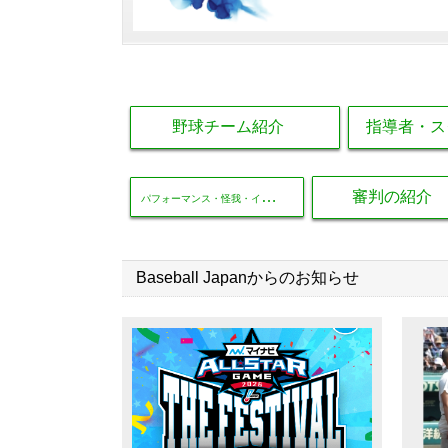
野球チーム紹介
指導者・ス
パ
フォーマンス・怪我・インディバケア
審判の紹介
Baseball Japanからのお知らせ