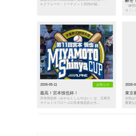
鹸を
ルドフォース・トーナメント2026の組...
「練習
り！」
2026-05-11
お知らせ
2026-0
最高！宮本慎也杯！
東京
宮本慎也杯（みやもとしんやはい）は、元東京
次戦は
ヤクルトスワローズの宮本慎也氏が大...
重要な