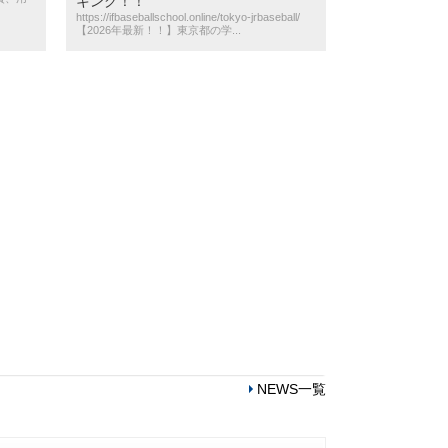
キング！！
https://ifbaseballschool.online/tokyo-jrbaseball/
【2026年最新！！】東京都の学...
NEWS一覧