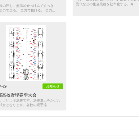
！！
品代などの集金業務を効率化する、今...
後の汗も、無添加せっけんですっき
全力で走る。 全力で投げる。 全力...
4-29
お知らせ
都高校野球春季大会
いよいよ準決勝です。決勝進出をかけた
試合となります。各校の選手達...