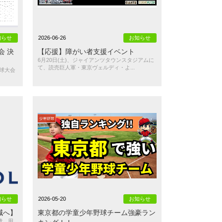
知らせ
2026-06-26
お知らせ
会 決
【応援】障がい者支援イベント
6月20日(土)、ジャイアンツタウンスタジアムに
て、読売巨人軍・東京ヴェルディ・よ...
野球大会
知らせ
2026-05-20
お知らせ
減へ】
東京都の学童少年野球チーム強豪ラン
費、用