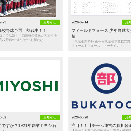
7-23
お知らせ
2026-07-14
お
高校野球予選 熱戦中！！
フィールドフォース 少年野球大
コメで話題】「強豪校の敗退が相次ぐ今
勝
高校野球の“波乱”が生む新たな...
「東京都知事杯 第49回東京都学童軟式
フィールドフォース・トーナメント...
6-02
お知らせ
2026-05-28
お
じですか？1921年創業ミヨシ石
注目！！【チーム運営の負担軽
【チーム運営の負担軽減へ】部費や遠征