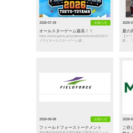
2026-07-29
お知らせ
2026-0
オールスターゲーム最高！！
夏の
https://www.giants.jp/sp/allstarthefestival2026/マ
【ヤフ
イナビオールスターゲーム盛...
夏」「
2026-06-08
お知らせ
2026-0
フィールドフォーストーナメント
ご存
都知事杯第49回東京都学童軟式野球大会フィー