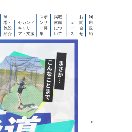
球
スポ
掲載
ニ
お
利
場・
セカンド
ンサ
依頼
ュ
問
用
施設
キャリ
ー募
につ
ー
合
規
紹介
ア・支援
集
いて
ス
せ
約